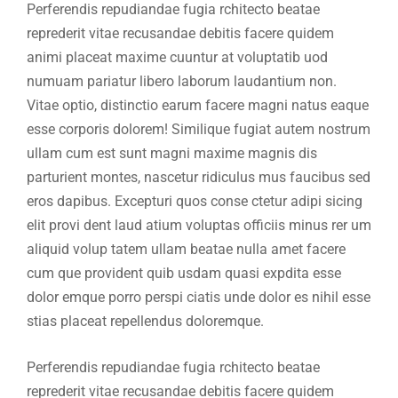
Perferendis repudiandae fugia rchitecto beatae
reprederit vitae recusandae debitis facere quidem
animi placeat maxime cuuntur at voluptatib uod
numuam pariatur libero laborum laudantium non.
Vitae optio, distinctio earum facere magni natus eaque
esse corporis dolorem! Similique fugiat autem nostrum
ullam cum est sunt magni maxime magnis dis
parturient montes, nascetur ridiculus mus faucibus sed
eros dapibus. Excepturi quos conse ctetur adipi sicing
elit provi dent laud atium voluptas officiis minus rer um
aliquid volup tatem ullam beatae nulla amet facere
cum que provident quib usdam quasi expdita esse
dolor emque porro perspi ciatis unde dolor es nihil esse
stias placeat repellendus doloremque.
Perferendis repudiandae fugia rchitecto beatae
reprederit vitae recusandae debitis facere quidem